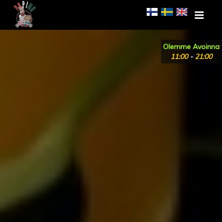
Olemme Avoinna
11:00
-
21:00